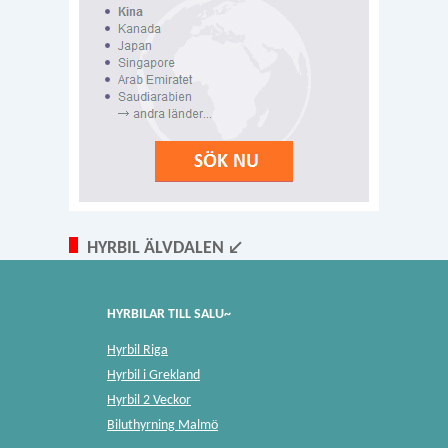
HYRBIL ÄLVDALEN ↙
HYRBILAR TILL SALU~
Hyrbil Riga
Hyrbil i Grekland
Hyrbil 2 Veckor
Biluthyrning Malmö