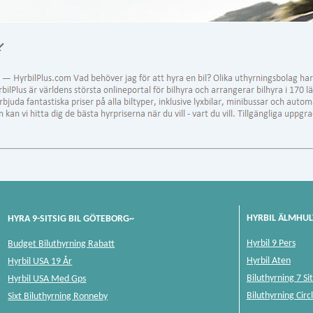
↙
HYRBIL ÄLMHUL
HYRA 9-SITSIG BIL GÖTEBORG~
Hyrbil 9 Pers
Budget Biluthyrning Rabatt
Hyrbil Aten
Hyrbil USA 19 År
Biluthyrning 7 Sit
Hyrbil USA Med Gps
Biluthyrning Circ
Sixt Biluthyrning Ronneby