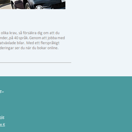
T~
sig
le K