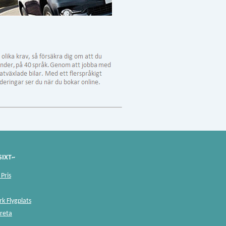
SIXT~
Pris
rk Flygplats
Kreta