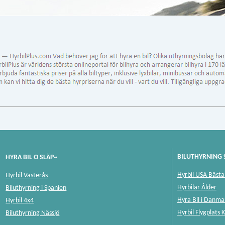
BILUTHYRNING 
HYRA BIL O SLÄP~
Hyrbil USA Bästa 
Hyrbil Västerås
Hyrbilar Ålder
Biluthyrning i Spanien
Hyra Bil i Danma
Hyrbil 4x4
Hyrbil Flygplats 
Biluthyrning Nässjö