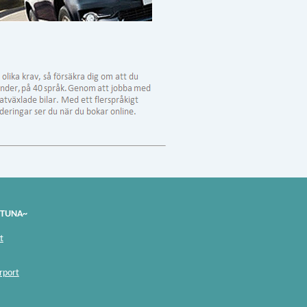
STUNA~
t
rport