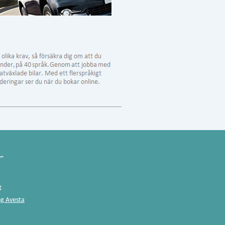
~
g
ng Avesta