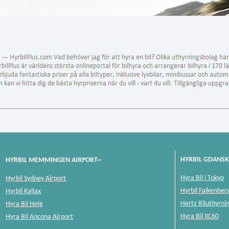
HYRBIL GDANSK
HYRBIL MEMMINGEN AIRPORT~
Hyra Bil i Tokyo
Hyrbil Sydney Airport
Hyrbil Falkenber
Hyrbil Kallax
Hertz Biluthyrni
Hyra Bil Helg
Hyra Bil XC60
Hyra Bil Ancona Airport