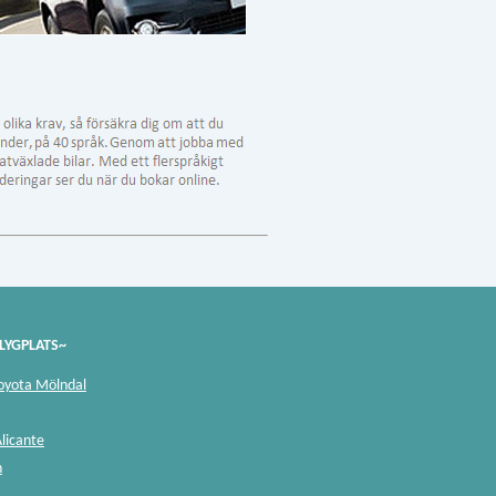
LYGPLATS~
Toyota Mölndal
Alicante
n