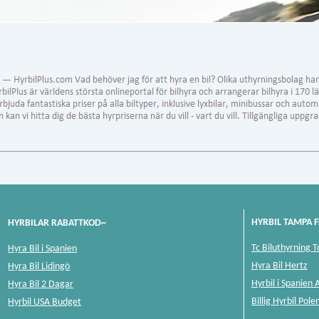
HYRBIL TAMPA F
HYRBILAR RABATTKOD~
Tc Biluthyrning 
Hyra Bil i Spanien
Hyra Bil Hertz
Hyra Bil Lidingö
Hyrbil i Spanien 
Hyra Bil 2 Dagar
Billig Hyrbil Pole
Hyrbil USA Budget