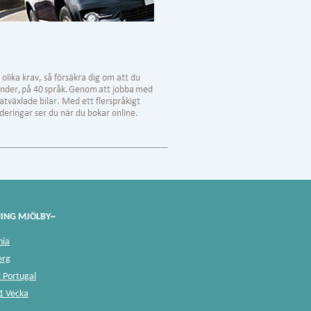
NING MJÖLBY~
nia
erg
l Portugal
 1 Vecka