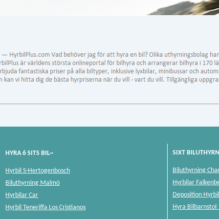
SIXT BILUTHYR
HYRA 6 SITS BIL~
Biluthyrning Cha
Hyrbil S-Hertogenbosch
Hyrbilar Falkenb
Biluthyrning Malmö
Deposition Hyrbi
Hyrbilar Car
Hyra Bilbarnstol
Hyrbil Teneriffa Los Cristianos