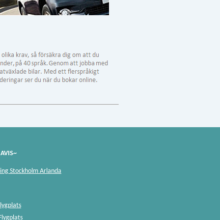
AVIS~
ning Stockholm Arlanda
Flygplats
lygplats