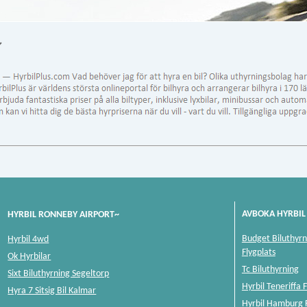
↙
AVBOKA HYRBIL 
HYRBIL RONNEBY AIRPORT~
Budget Biluthyr
Hyrbil 4wd
Flygplats
Ok Hyrbilar
Tc Biluthyrning
Sixt Biluthyrning Segeltorp
Hyrbil Teneriffa 
Hyra 7 Sitsig Bil Kalmar
Hyrbil Hamburg F