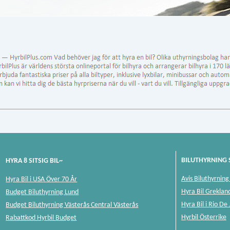
BILUTHYRNING 
HYRA 8 SITSIG BIL~
Avis Biluthyrnin
Hyra Bil i USA Över 70 År
Hyra Bil Greklan
Budget Biluthyrning Lund
Hyra Bil i Rio De
Budget Biluthyrning Västerås Central Västerås
Hyrbil Österrike
Rabattkod Hyrbil Budget