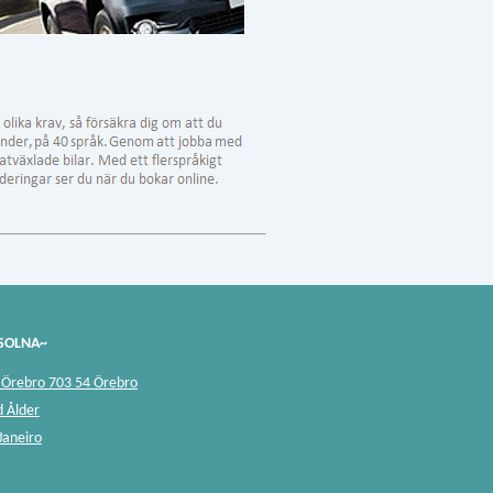
SOLNA~
g Örebro 703 54 Örebro
d Ålder
 Janeiro