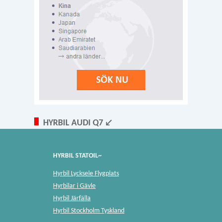
HYRBIL AUDI Q7 ↙
HYRBIL STATOIL~
Hyrbil Lycksele Flygplats
Hyrbilar i Gävle
Hyrbil Järfälla
Hyrbil Stockholm Tyskland