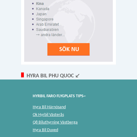
HYRA BIL PHU QUOC ↙
HYRBIL FARO FLYGPLATS TIPS~
Hyra Bil Härnösand
Ok Hyrbil Västerås
Q8 Biluthyrning Västberga
Hyra Bil Duved