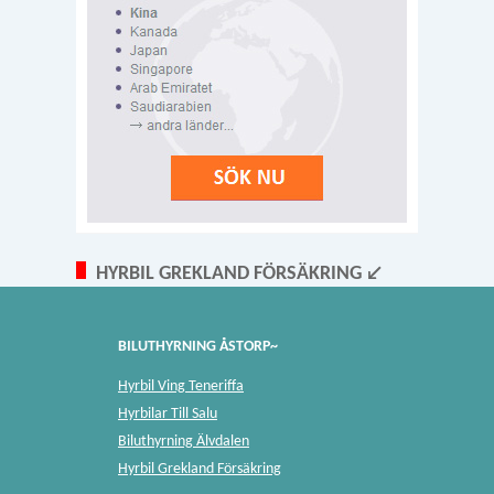
HYRBIL GREKLAND FÖRSÄKRING ↙
BILUTHYRNING ÅSTORP~
Hyrbil Ving Teneriffa
Hyrbilar Till Salu
Biluthyrning Älvdalen
Hyrbil Grekland Försäkring