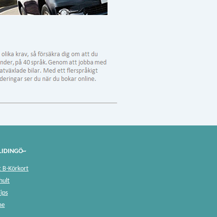
LIDINGÖ~
t B-Körkort
hult
Tips
me