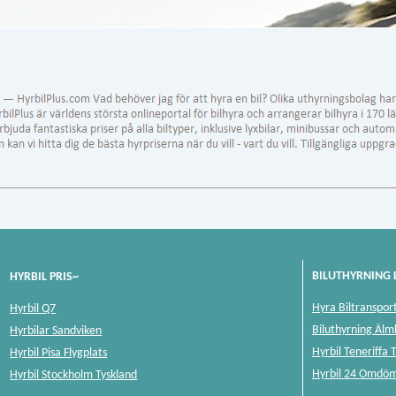
BILUTHYRNING 
HYRBIL PRIS~
Hyra Biltranspor
Hyrbil Q7
Biluthyrning Älm
Hyrbilar Sandviken
Hyrbil Teneriffa 
Hyrbil Pisa Flygplats
Hyrbil 24 Omdö
Hyrbil Stockholm Tyskland