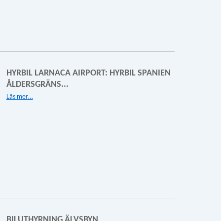
HYRBIL LARNACA AIRPORT: HYRBIL SPANIEN
ÅLDERSGRÄNS...
Läs mer…
BILUTHYRNING ÄLVSBYN