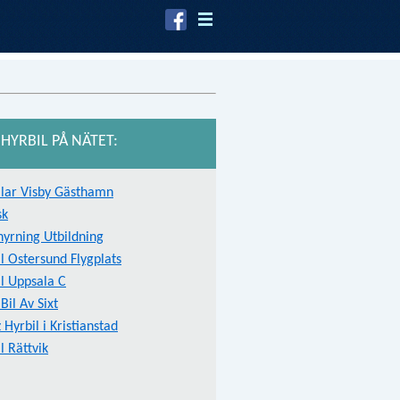
HYRBIL PÅ NÄTET:
ilar Visby Gästhamn
sk
hyrning Utbildning
l Ostersund Flygplats
l Uppsala C
Bil Av Sixt
 Hyrbil i Kristianstad
l Rättvik