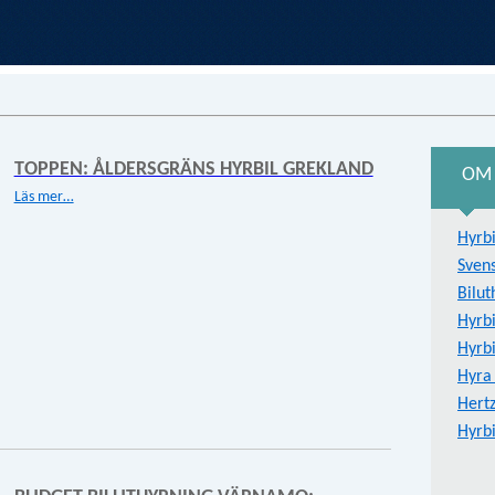
TOPPEN: ÅLDERSGRÄNS HYRBIL GREKLAND
OM 
Läs mer…
Hyrb
Sven
Bilut
Hyrbi
Hyrbi
Hyra 
Hertz
Hyrbi