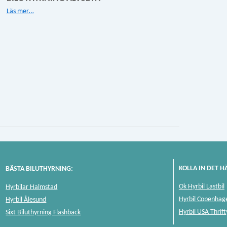
Läs mer…
KOLLA IN DET H
BÄSTA BILUTHYRNING:
Ok Hyrbil Lastbil
Hyrbilar Halmstad
Hyrbil Copenhag
Hyrbil Ålesund
Hyrbil USA Thrift
Sixt Biluthyrning Flashback