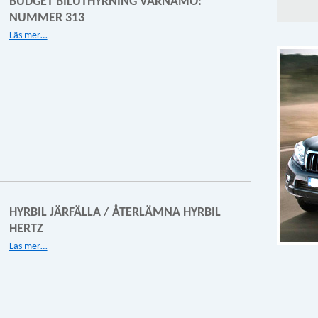
BUDGET BILUTHYRNING VÄRNAMO:
NUMMER 313
Läs mer…
HYRBIL JÄRFÄLLA / ÅTERLÄMNA HYRBIL
HERTZ
Läs mer…