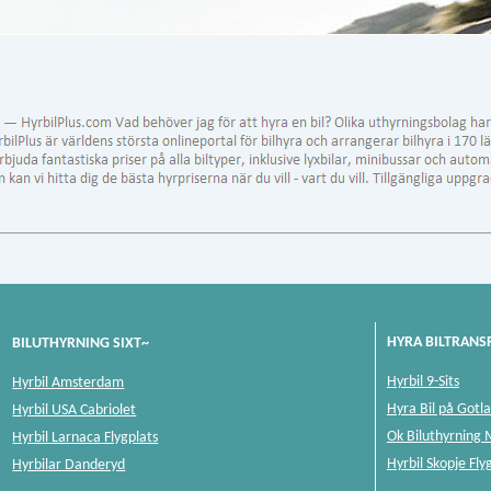
HYRA BILTRANS
BILUTHYRNING SIXT~
Hyrbil 9-Sits
Hyrbil Amsterdam
Hyra Bil på Gotl
Hyrbil USA Cabriolet
Ok Biluthyrning
Hyrbil Larnaca Flygplats
Hyrbil Skopje Fly
Hyrbilar Danderyd