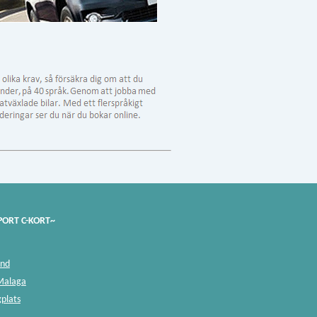
PORT C-KORT~
and
 Malaga
gplats