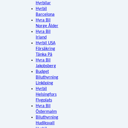
Hyrbilar
Hyrbil
Barcelona
Hyra Bil
Norge Ålder
Hyra Bil
Irland
Hyrbil USA
Försäkring
Tänka På
Hyra Bil
Jakobsberg
Budget
Biluthyrning
Linköping
Hyrbil
Helsingfors
Flygplats
Hyra Bil
Östermalm
Biluthyrning
Hudiksvall