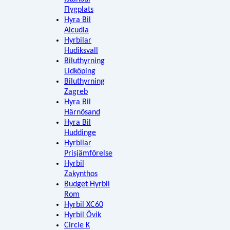
Flygplats
Hyra Bil
Alcudia
Hyrbilar
Hudiksvall
Biluthyrning
Lidköping
Biluthyrning
Zagreb
Hyra Bil
Härnösand
Hyra Bil
Huddinge
Hyrbilar
Prisjämförelse
Hyrbil
Zakynthos
Budget Hyrbil
Rom
Hyrbil XC60
Hyrbil Övik
Circle K