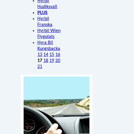
Hyrbil
Hudiksvall
PLUS
Hyrbil
Franska
Hyrbil Wien
Flygplats
Hyra Bil
Kungsbacka
13
14
15
16
17
18
19
20
21