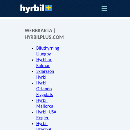
WEBBKARTA |
HYRBILPLUS.COM
Biluthyrning
Ljungby
Hyrbilar
Kalmar
3xlarsson
Hyrbil
Hyrbil
Orlando
Flygplats
Hyrbil
Mallorca
Hyrbil USA
Regler
Hyrbil
Istanbul