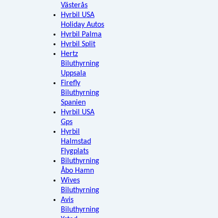
Västerås
Hyrbil USA
Holiday Autos
Hyrbil Palma
Hyrbil Split
Hertz
Biluthyrning
Uppsala
Firefly
Biluthyrning
Spanien
Hyrbil USA
Gps
Hyrbil
Halmstad
Flygplats
Biluthyrning
Åbo Hamn
Wives
Biluthyrning
Avis
Biluthyrning