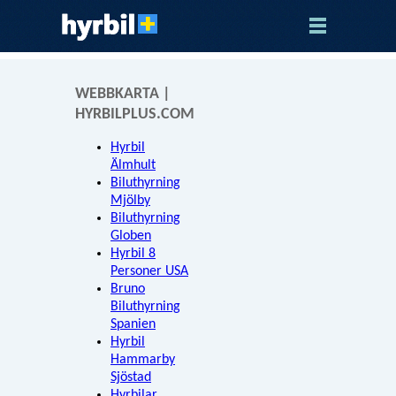
WEBBKARTA |
HYRBILPLUS.COM
Hyrbil
Älmhult
Biluthyrning
Mjölby
Biluthyrning
Globen
Hyrbil 8
Personer USA
Bruno
Biluthyrning
Spanien
Hyrbil
Hammarby
Sjöstad
Hyrbilar