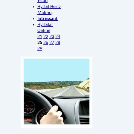
Ystad
Hyrbil Hertz
Malmö
Intressant
Hyrbilar
Online
21
22
23
24
25
26
27
28
29